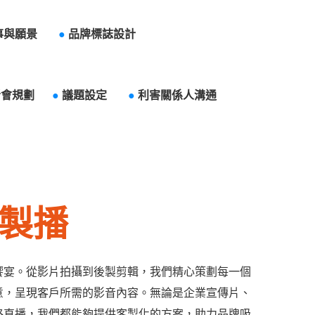
事與願景
●
品牌標誌設計
者會規劃
●
議題設定
●
利害關係人溝通
製播
饗宴。從影片拍攝到後製剪輯，我們精心策劃每一個
意，呈現客戶所需的影音內容。無論是企業宣傳片、
路直播，我們都能夠提供客製化的方案，助力品牌吸