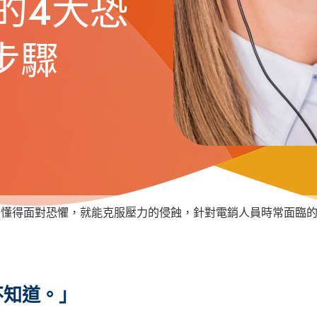
的4大恐
步驟
們懂得面對恐懼，就能克服壓力的侵蝕，針對電銷人員時常面臨
不知道。」