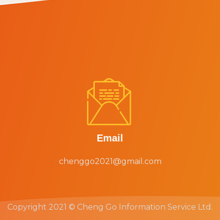


Email
chenggo2021@gmail.com
Copyright 2021 © Cheng Go Information Service Ltd.