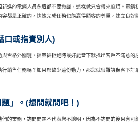
但新進的電銷人員永遠都不要撒謊，這樣做只會帶來麻煩。電銷
內容都是正確的，快速完成任務也能贏得顧客的尊重，建立良好
藉口或指責別人)
功與否格外關鍵，提案被拒絕時最好能當下就找出客戶不滿意的
執行銷售任務嗎？如果您缺少這份動力，那您就很難讓顧客下訂
問題」。(想問就問吧！)
他們的業務，詢問問題不代表您不聰明，因為不詢問的後果有可