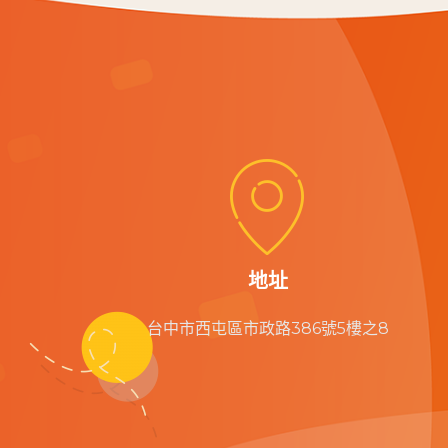


地址
台中市西屯區市政路386號5樓之8