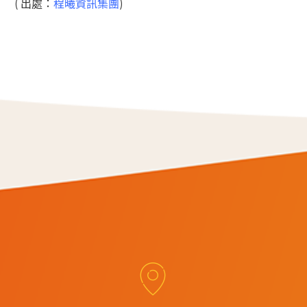
( 出處：
程曦資訊集團
)

