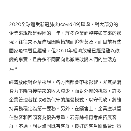
2020全球遭受新冠肺炎(covid-19)肆虐，對大部分的
企業來說都是艱困的一年，許多企業面臨突如其來的狀
況，往往來不及佈局因應措施而追悔莫及。而目前有些
國家疫情暫且趨緩，但2020年經濟放緩已經是難以改
變的事實，且許多不同面向也徹底改變人們的生活方
式。
經濟放緩對企業來說，各方面都會帶來影響，尤其是消
費力下降直接帶來的收入減少，面對外部的挑戰，許多
企業管理者採取較為保守的經營模式，以守代攻，將維
持業務穩定為第一要務。另外，在銷售上，企業應以留
住熟客和回頭客為優先考量，若有餘裕再考慮拓展客
群，不過，想要鞏固既有客群，良好的客戶關係管理策